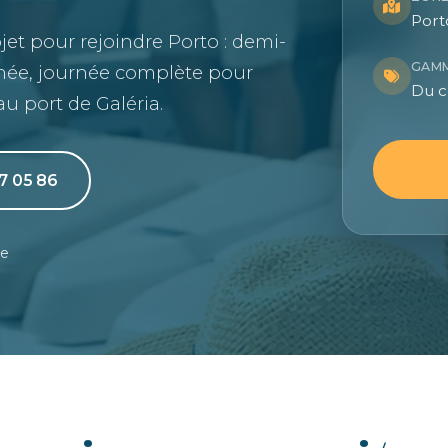
Port
jet pour rejoindre Porto : demi-
GAM
hée, journée complète pour
Du c
 port de Galéria.
7 05 86
le