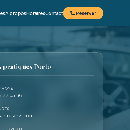
ces
À propos
Horaires
Contact
Réserver
s pratiques Porto
PHONE
5 77 05 86
IRES
sur réservation
 COUVERTE