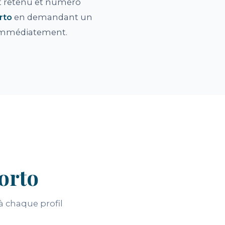
rmat retenu et numéro
rto
en demandant un
 immédiatement.
orto
 chaque profil