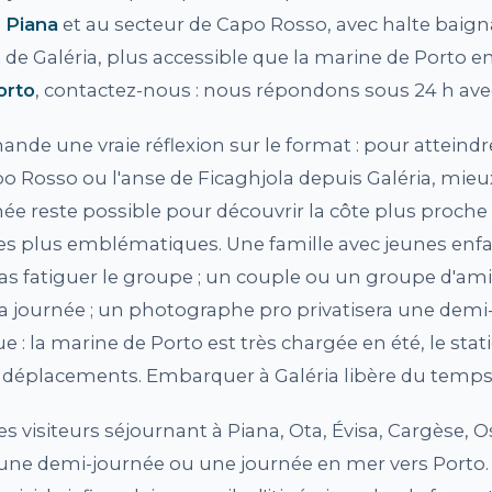
 Piana
et au secteur de Capo Rosso, avec halte baign
 Galéria, plus accessible que la marine de Porto en
orto
, contactez-nous : nous répondons sous 24 h ave
nde une vraie réflexion sur le format : pour atteind
po Rosso ou l'anse de Ficaghjola depuis Galéria, mie
e reste possible pour découvrir la côte plus proche 
 les plus emblématiques. Une famille avec jeunes enfa
s fatiguer le groupe ; un couple ou un groupe d'ami
 la journée ; un photographe pro privatisera une dem
ue : la marine de Porto est très chargée en été, le st
es déplacements. Embarquer à Galéria libère du temps
s visiteurs séjournant à Piana, Ota, Évisa, Cargèse, O
 une demi-journée ou une journée en mer vers Porto.