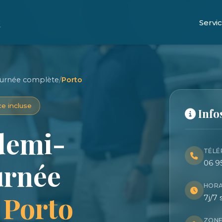
x
Servi
journée complète
/
Porto
e incluse
Info
 demi-
TÉLÉ
urnée
06 9
HORA
s
Porto
7j/7 
ZONE