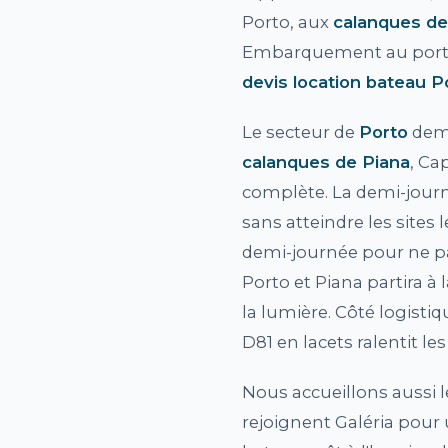
Porto, aux
calanques de
Embarquement au port de
devis location bateau P
Le secteur de
Porto
dema
calanques de Piana
, Ca
complète. La demi-journé
sans atteindre les sites
demi-journée pour ne pa
Porto et Piana partira à
la lumière. Côté logistiq
D81 en lacets ralentit l
Nous accueillons aussi le
rejoignent Galéria pour