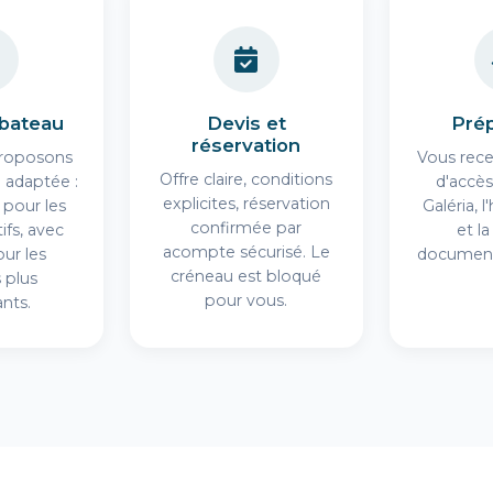
 bateau
Devis et
Prép
réservation
roposons
Vous recev
Offre claire, conditions
 adaptée :
d'accès
explicites, réservation
 pour les
Galéria, l
confirmée par
tifs, avec
et la
acompte sécurisé. Le
ur les
document
créneau est bloqué
 plus
pour vous.
nts.