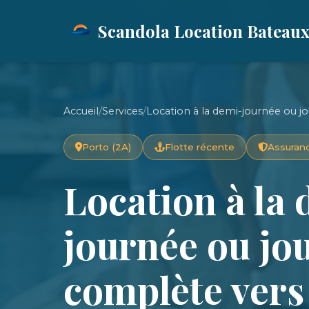
Scandola Location Bateau
Accueil
/
Services
/
Location à la demi-journée ou 
Porto (2A)
Flotte récente
Assuranc
Location à la
journée ou jo
complète ver