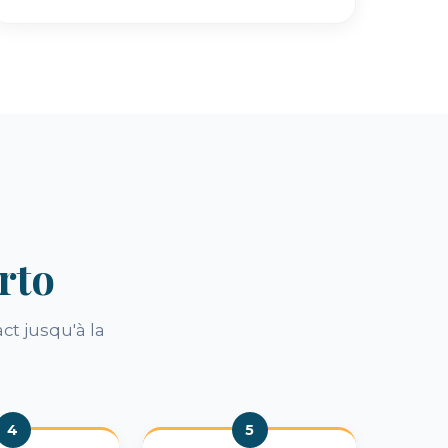
rto
ct jusqu'à la
4
5