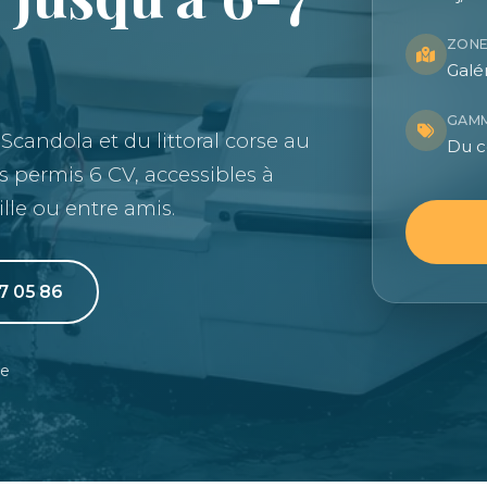
ZONE
Galé
GAM
 Scandola et du littoral corse au
Du c
s permis 6 CV, accessibles à
lle ou entre amis.
7 05 86
le