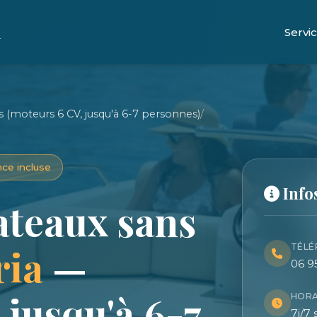
x
Servi
 (moteurs 6 CV, jusqu'à 6-7 personnes)
/
ce incluse
Info
ateaux sans
ria
—
TÉLÉ
06 9
 jusqu'à 6-7
HORA
7j/7 