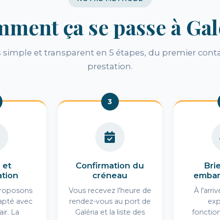
ment ça se passe à Gal
simple et transparent en 5 étapes, du premier conta
prestation.
3
 et
Confirmation du
Bri
ation
créneau
emba
roposons
Vous recevez l'heure de
À l'arri
apté avec
rendez-vous au port de
exp
air. La
Galéria et la liste des
foncti