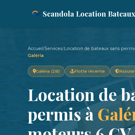
Scandola Location Bateau
Accueil
/
Services
/
Location de bateaux sans permis
Galéria
Galéria (2B)
Flotte récente
Assuran
Location de b
permis à
Galé
moteurs 6 CV,