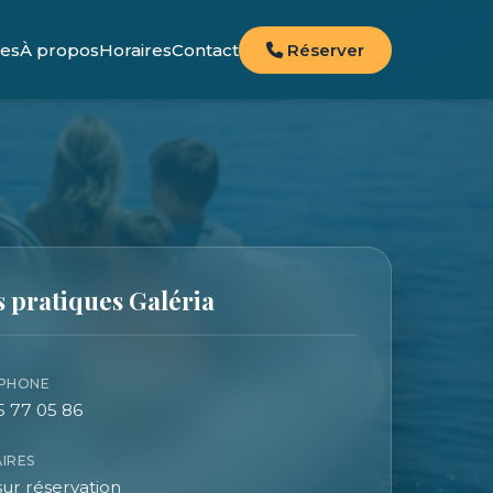
ces
À propos
Horaires
Contact
Réserver
s pratiques Galéria
PHONE
5 77 05 86
IRES
sur réservation