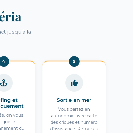
éria
ct jusqu'à la
4
5
efing et
Sortie en mer
rquement
Vous partez en
vée, on vous
autonomie avec carte
lique le
des criques et numéro
onnement du
d'assistance. Retour au