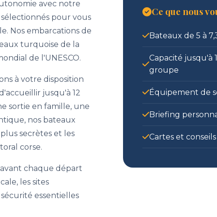
autonomie avec notre
Ce que nous v
 sélectionnés pour vous
le. Nos embarcations de
Bateaux de 5 à 7
 eaux turquoise de la
Capacité jusqu'à 
 mondial de l'UNESCO.
groupe
s à votre disposition
Équipement de sé
'accueillir jusqu'à 12
 sortie en famille, une
Briefing personn
tique, nos bateaux
plus secrètes et les
Cartes et conseils
toral corse.
 avant chaque départ
ale, les sites
sécurité essentielles