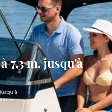
à 7,3 m, jusqu'à
 jusqu'à
ion sur
é