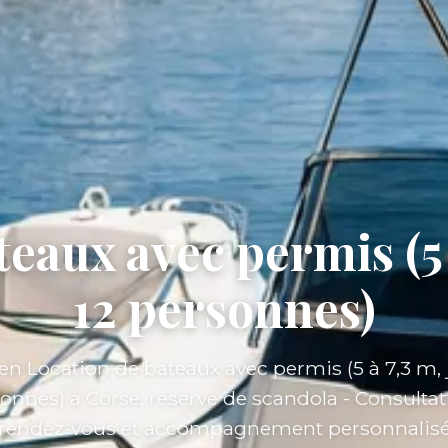
eaux avec permis (5 
12 personnes)
en Location de bateaux avec permis (5 à 7,3 m,
sonnes) à Corse, réserve de scandola - Consultat
rendez-vous et accompagnement personnalis