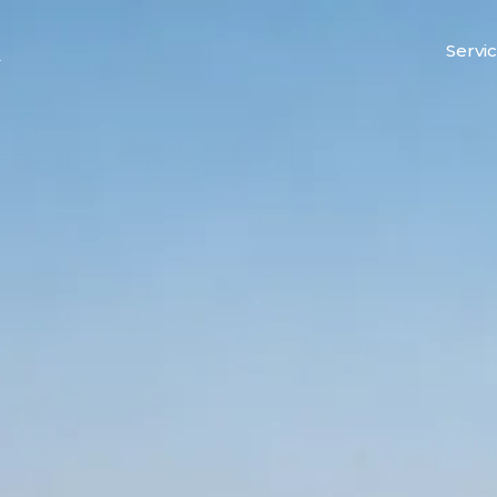
x
Servi